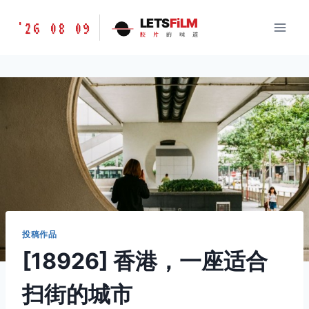
跳
胶
LETS
FiLM
'26 08 09
到
胶
片
的
味
道
片
内
的
容
味
道
LETSFILM
投稿作品
[18926] 香港，一座适合
扫街的城市