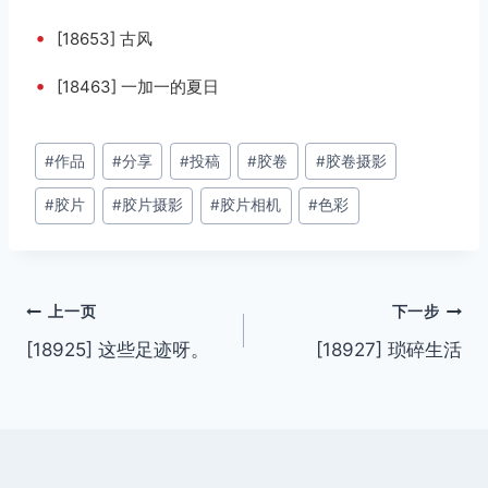
•
[18653] 古风
•
[18463] 一加一的夏日
文
#
作品
#
分享
#
投稿
#
胶卷
#
胶卷摄影
章
#
胶片
#
胶片摄影
#
胶片相机
#
色彩
标
签：
文
上一页
下一步
[18925] 这些足迹呀。
[18927] 琐碎生活
章
导
航