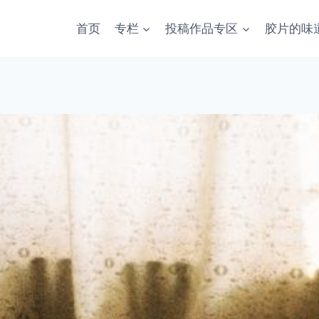
首页
专栏
投稿作品专区
胶片的味