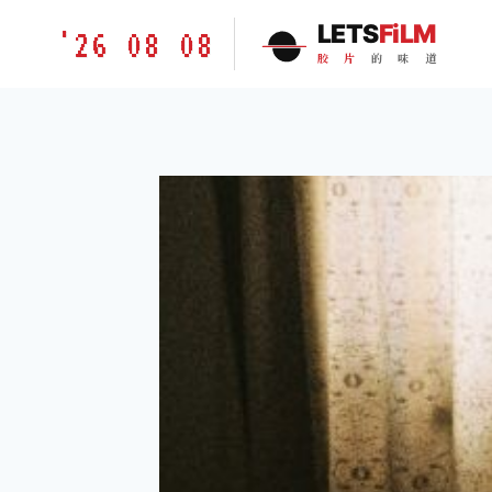
跳
胶
LETS
FiLM
'26 08 08
到
片
胶
片
的
味
道
内
的
容
味
道
LETSFILM