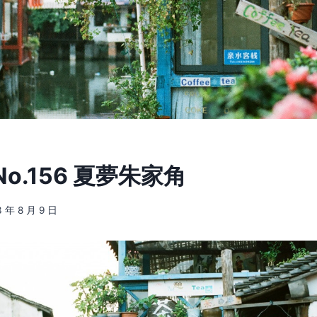
o.156 夏夢朱家角
3 年 8 月 9 日