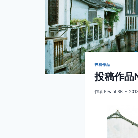
投稿作品
投稿作品N
作者
ErwinLSK
201