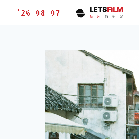
跳
胶
LETS
FiLM
'26 08 07
到
片
胶
片
的
味
道
内
的
容
味
道
LETSFILM