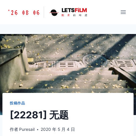
跳
胶
LETS
FiLM
'26 08 06
到
胶
片
的
味
道
片
内
的
容
味
道
LETSFILM
投稿作品
[22281] 无题
作者
Puresail
2020 年 5 月 4 日