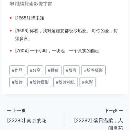
🕸️ 继续探索影像宇宙
•
[16651] 蜂未知
•
[9596] 你看，我对这虚妄都极尽热爱。 对你的爱，何
须多言。
•
[7004] 一个小时，一块地，一个真实的自己
文
#
作品
#
分享
#
投稿
#
胶卷
#
胶卷摄影
章
#
胶片
#
胶片摄影
#
胶片相机
#
色彩
标
签：
文
上一页
下一步
[22280] 南京的花
[22282] 落日温柔，人
章
间良药