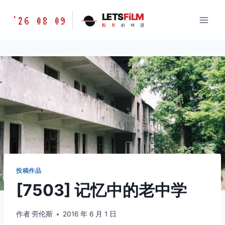
跳
胶
LETS
FiLM
'26 08 09
到
胶
片
的
味
道
片
内
的
容
味
道
LETSFILM
投稿作品
[7503] 记忆中的老中学
作者
劳伦斯
2016 年 6 月 1 日