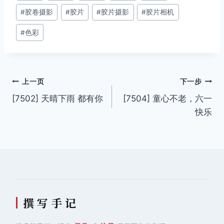
#
胶卷摄影
#
胶片
#
胶片摄影
#
胶片相机
标
签：
#
色彩
文
上一页
下一步
[7502] 天晴下雨 都有你
[7504] 童心不老，六一
章
快乐
导
航
撰 写 手 记