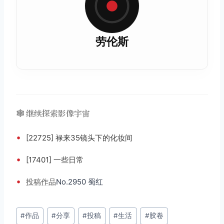
劳伦斯
🕸️ 继续探索影像宇宙
•
[22725] 禄来35镜头下的化妆间
•
[17401] 一些日常
•
投稿
作品
No.2950 蜀红
文
#
作品
#
分享
#
投稿
#
生活
#
胶卷
章