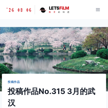
跳
胶
LETS
FiLM
'26 08 06
到
胶
片
的
味
道
片
内
的
容
味
道
LETSFILM
投稿作品
投稿作品No.315 3月的武
汉