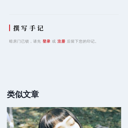
撰 写 手 记
暗房门已锁，请先
登录
或
注册
后留下您的印记。
类似文章