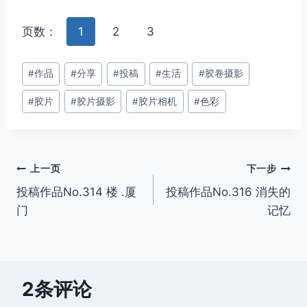
页数：
1
2
3
文
#
作品
#
分享
#
投稿
#
生活
#
胶卷摄影
章
#
胶片
#
胶片摄影
#
胶片相机
#
色彩
标
签：
文
上一页
下一步
投稿作品No.314 楼 .厦
投稿作品No.316 消失的
章
门
记忆
导
航
2条评论