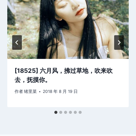
[18525] 六月风，拂过草地，吹来吹
去，抚摸你。
作者
绪里菜
2018 年 8 月 19 日