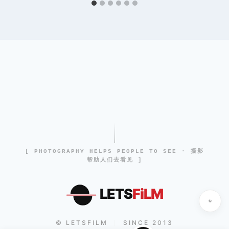
[ PHOTOGRAPHY HELPS PEOPLE TO SEE · 摄影
帮助人们去看见 ]
LETS
FiLM
© LETSFILM
SINCE 2013
|