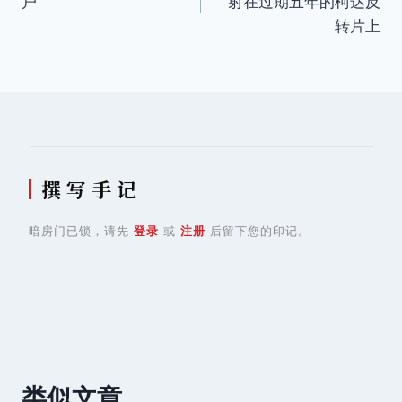
户
射在过期五年的柯达反
导
转片上
航
撰 写 手 记
暗房门已锁，请先
登录
或
注册
后留下您的印记。
类似文章