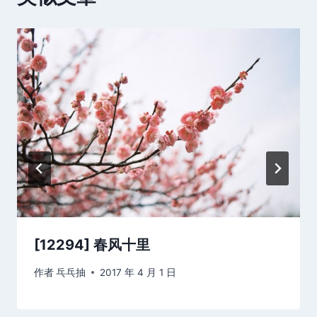
[12294] 春风十里
作者
乓乓抽
2017 年 4 月 1 日