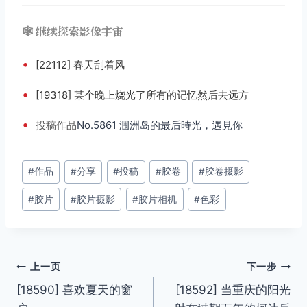
🕸️ 继续探索影像宇宙
•
[22112] 春天刮着风
•
[19318] 某个晚上烧光了所有的记忆然后去远方
•
投稿
作品
No.5861 涠洲岛的最后時光，遇見你
文
#
作品
#
分享
#
投稿
#
胶卷
#
胶卷摄影
章
#
胶片
#
胶片摄影
#
胶片相机
#
色彩
标
签：
文
上一页
下一步
[18590] 喜欢夏天的窗
[18592] 当重庆的阳光
章