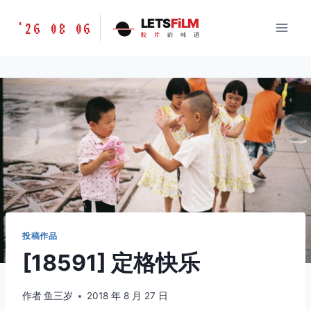
跳
胶
LETS
FiLM
'26 08 06
到
胶
片
的
味
道
片
内
的
容
味
道
LETSFILM
投稿作品
[18591] 定格快乐
作者
鱼三岁
2018 年 8 月 27 日