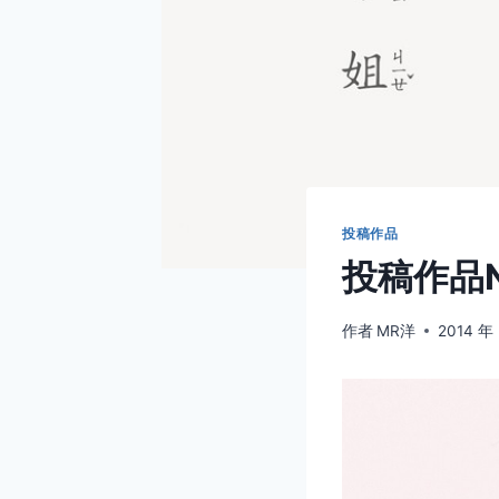
投稿作品
投稿作品No
作者
MR洋
2014 年 