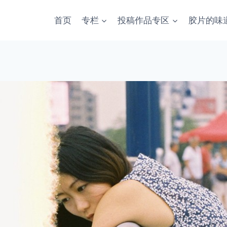
首页
专栏
投稿作品专区
胶片的味