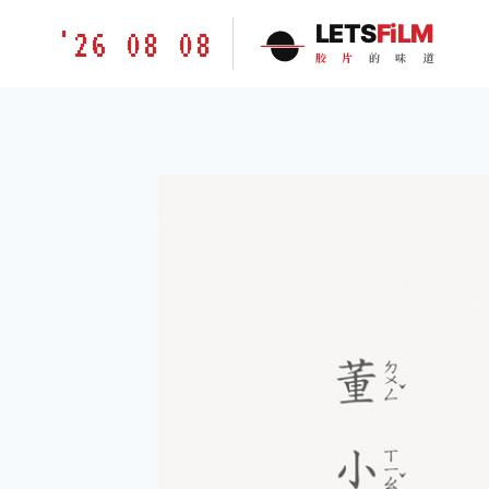
跳
胶
LETS
FiLM
'26 08 08
到
片
胶
片
的
味
道
内
的
容
味
道
LETSFILM