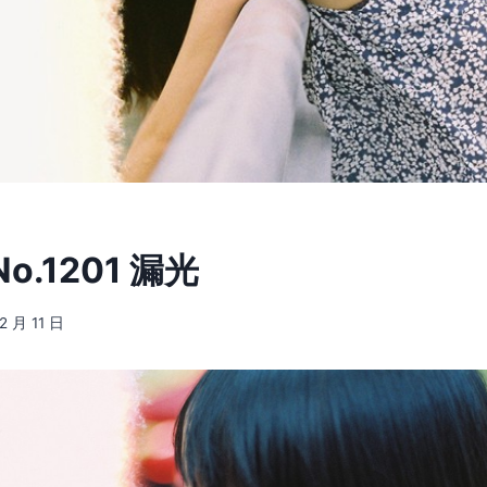
.1201 漏光
2 月 11 日