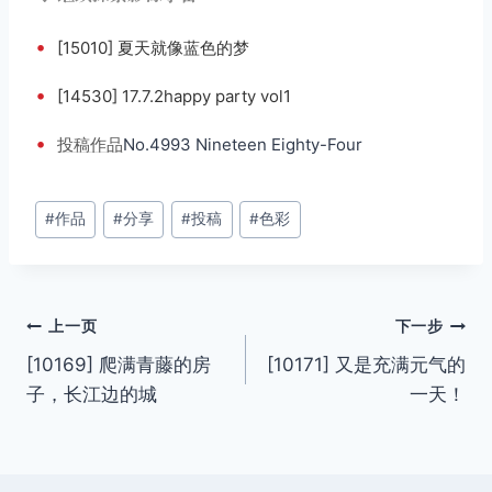
•
[15010] 夏天就像蓝色的梦
•
[14530] 17.7.2happy party vol1
•
投稿
作品
No.4993 Nineteen Eighty-Four
文
#
作品
#
分享
#
投稿
#
色彩
章
标
签：
文
上一页
下一步
[10169] 爬满青藤的房
[10171] 又是充满元气的
章
子，长江边的城
一天！
导
航