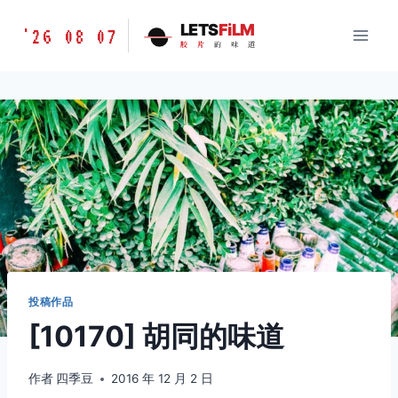
跳
胶
LETS
FiLM
'26 08 07
到
胶
片
的
味
道
片
内
的
容
味
道
LETSFILM
投稿作品
[10170] 胡同的味道
作者
四季豆
2016 年 12 月 2 日