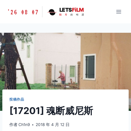
跳
胶
LETS
FiLM
'26 08 07
到
胶
片
的
味
道
片
内
的
容
味
道
LETSFILM
投稿作品
[17201] 魂断威尼斯
作者
Ch1n9
2018 年 4 月 12 日