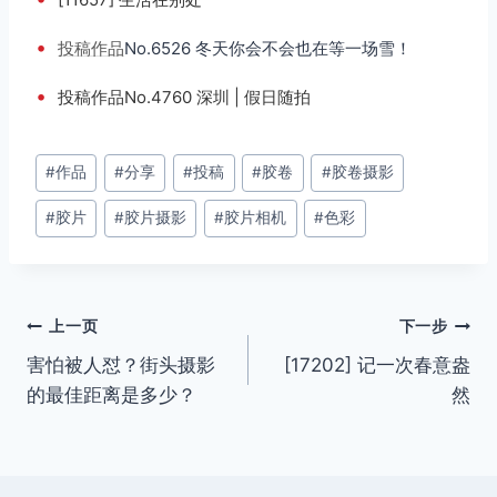
•
投稿
作品
No.6526 冬天你会不会也在等一场雪！
•
投稿作品No.4760 深圳 | 假日随拍
文
#
作品
#
分享
#
投稿
#
胶卷
#
胶卷摄影
章
#
胶片
#
胶片摄影
#
胶片相机
#
色彩
标
签：
文
上一页
下一步
害怕被人怼？街头摄影
[17202] 记一次春意盎
章
的最佳距离是多少？
然
导
航