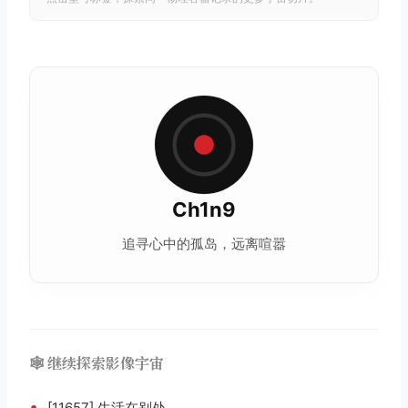
Ch1n9
追寻心中的孤岛，远离喧嚣
🕸️ 继续探索影像宇宙
•
[11657] 生活在别处