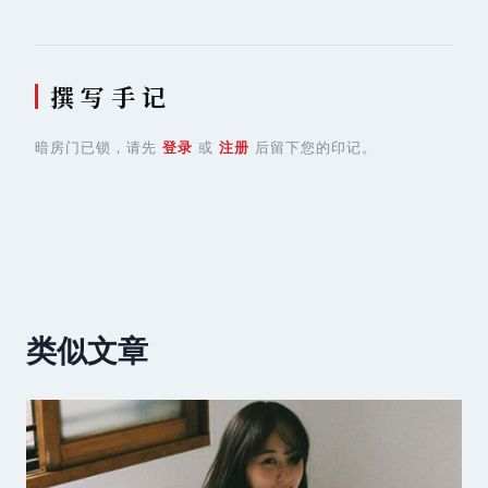
撰 写 手 记
暗房门已锁，请先
登录
或
注册
后留下您的印记。
类似文章