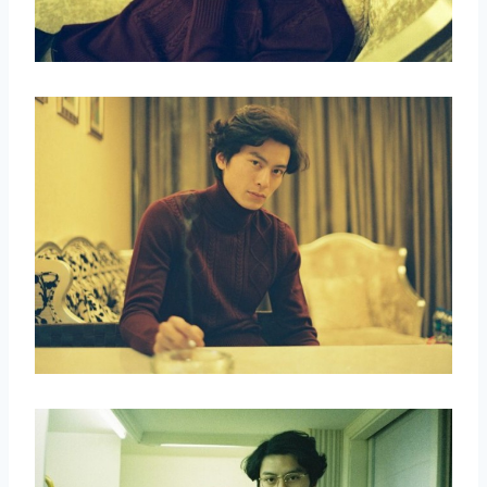
取消
搜索