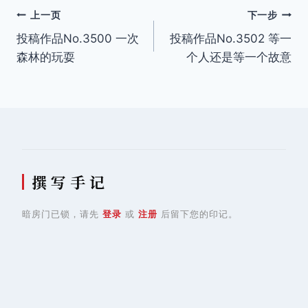
文
上一页
下一步
投稿作品No.3500 一次
投稿作品No.3502 等一
章
森林的玩耍
个人还是等一个故意
导
航
撰 写 手 记
暗房门已锁，请先
登录
或
注册
后留下您的印记。