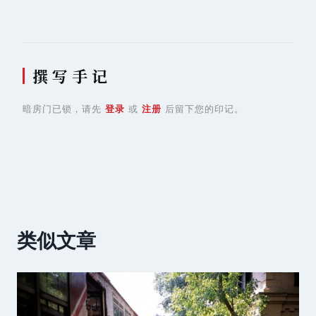
撰 写 手 记
暗房门已锁，请先
登录
或
注册
后留下您的印记。
类似文章