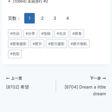
•
[10864] 圣诞游行 #2
页数：
1
2
3
4
文
#
作品
#
分享
#
投稿
#
生活
#
胶卷
章
#
胶卷摄影
#
胶片
#
胶片摄影
#
胶片相机
标
签：
#
色彩
文
上一页
下一步
[8702] 希望
[8704] Dream a little
章
dream
导
航