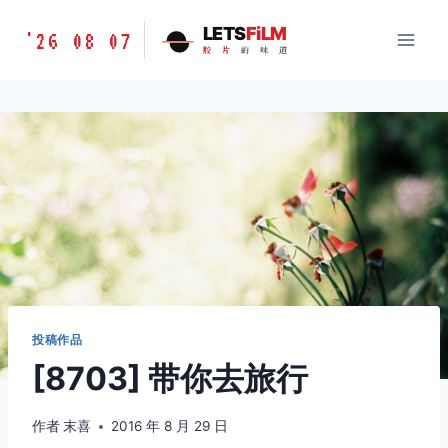
跳
胶
LETS
FiLM
'26 08 07
到
胶
片
的
味
道
片
内
的
容
味
道
LETSFILM
投稿作品
[8703] 带你去旅行
作者
末喜
2016 年 8 月 29 日