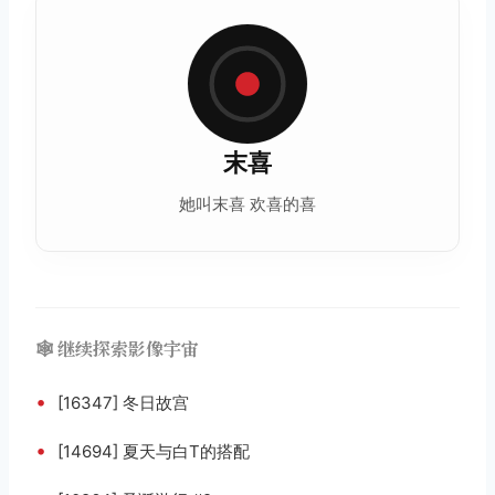
末喜
她叫末喜 欢喜的喜
🕸️ 继续探索影像宇宙
•
[16347] 冬日故宫
•
[14694] 夏天与白T的搭配