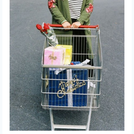
取消
搜索