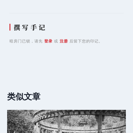
撰 写 手 记
暗房门已锁，请先
登录
或
注册
后留下您的印记。
类似文章