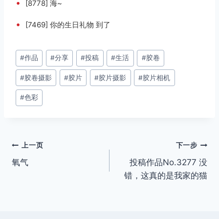
•
[8778] 海~
•
[7469] 你的生日礼物 到了
文
#
作品
#
分享
#
投稿
#
生活
#
胶卷
章
#
胶卷摄影
#
胶片
#
胶片摄影
#
胶片相机
标
签：
#
色彩
文
上一页
下一步
氧气
投稿作品No.3277 没
章
错，这真的是我家的猫
导
航