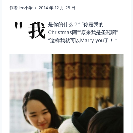
作者
lee小争
2014 年 12 月 28 日
＂我
是你的什么？” “你是我的
Christmas阿”“原来我是圣诞啊”
“这样我就可以Marry you了！ ”