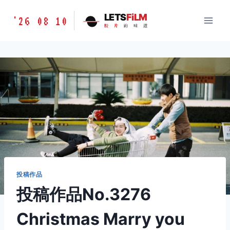
跳
胶
LETS
FiLM
'26 08 10
到
胶
片
的
味
道
片
内
的
容
味
道
LETSFILM
投稿作品
投稿作品No.3276
Christmas Marry you