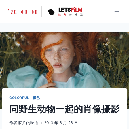
跳
胶
LETS
FiLM
'26 08 08
到
胶
片
的
味
道
片
内
的
容
味
道
LETSFILM
COLORFUL · 影色
同野生动物一起的肖像摄影
作者
胶片的味道
2013 年 8 月 28 日