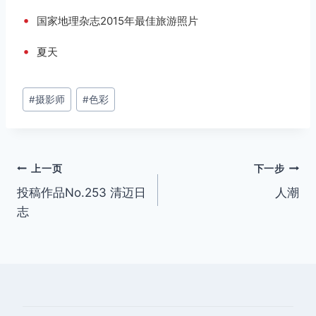
•
国家地理杂志2015年最佳旅游照片
•
夏天
文
#
摄影师
#
色彩
章
标
签：
文
上一页
下一步
投稿作品No.253 清迈日
人潮
章
志
导
航