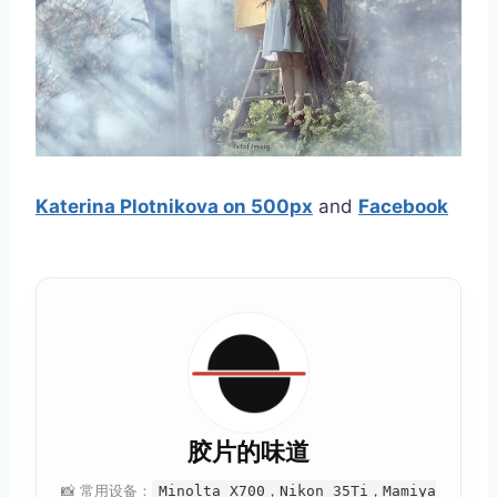
Katerina Plotnikova on 500px
and
Facebook
胶片的味道
📸 常用设备：
Minolta X700，Nikon 35Ti，Mamiya