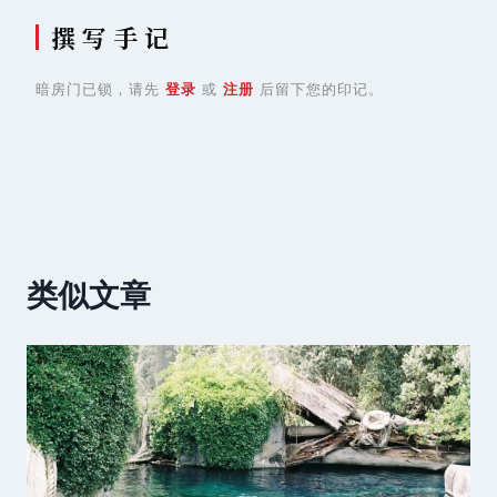
撰 写 手 记
暗房门已锁，请先
登录
或
注册
后留下您的印记。
类似文章