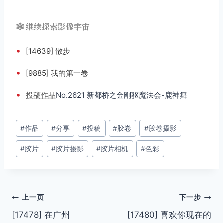
🕸️ 继续探索影像宇宙
•
[14639] 散步
•
[9885] 我的第一卷
•
投稿
作品
No.2621 新都桥之金刚驱魔法会-鹿神舞
文
#
作品
#
分享
#
投稿
#
胶卷
#
胶卷摄影
章
#
胶片
#
胶片摄影
#
胶片相机
#
色彩
标
签：
文
上一页
下一步
[17478] 在广州
[17480] 喜欢你现在的
章