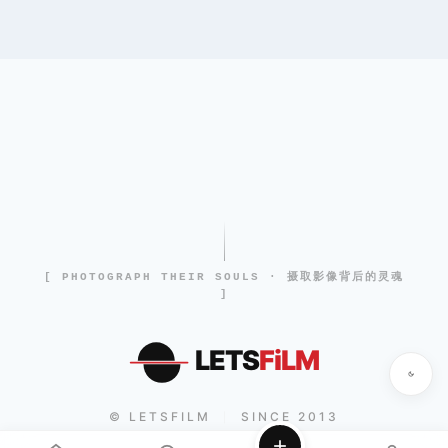
[ PHOTOGRAPH THEIR SOULS · 摄取影像背后的灵魂
]
LETS
FiLM
© LETSFILM
SINCE 2013
|