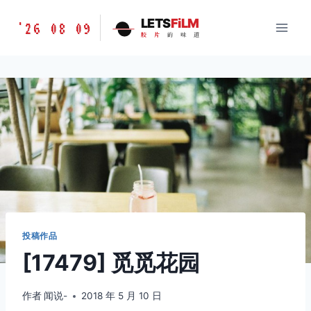
跳
胶
LETS
FiLM
'26 08 09
到
胶
片
的
味
道
片
内
的
容
味
道
LETSFILM
投稿作品
[17479] 觅觅花园
作者
闻说-
2018 年 5 月 10 日