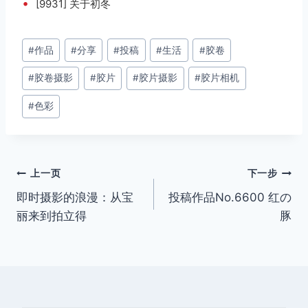
•
[9931] 关于初冬
文
#
作品
#
分享
#
投稿
#
生活
#
胶卷
章
#
胶卷摄影
#
胶片
#
胶片摄影
#
胶片相机
标
签：
#
色彩
文
上一页
下一步
即时摄影的浪漫：从宝
投稿作品No.6600 红の
章
丽来到拍立得
豚
导
航