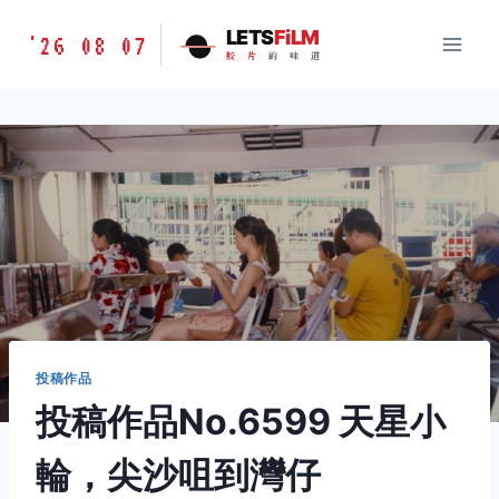
跳
胶
LETS
FiLM
'26 08 07
到
胶
片
的
味
道
片
内
的
容
味
道
LETSFILM
投稿作品
投稿作品No.6599 天星小
輪，尖沙咀到灣仔