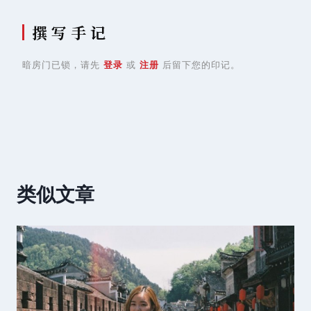
撰 写 手 记
暗房门已锁，请先
登录
或
注册
后留下您的印记。
类似文章