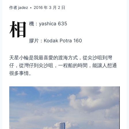
作者
jadez
2016 年 3 月 2 日
相
機：yashica 635
膠片：Kodak Potra 160
天星小輪是我最喜愛的渡海方式，從尖沙咀到灣
仔，從灣仔到尖沙咀，一程船的時間，能讓人想通
很多事情。