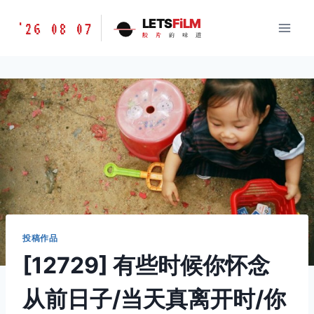
跳
胶
LETS
FiLM
'26 08 07
到
胶
片
的
味
道
片
内
的
容
味
道
LETSFILM
投稿作品
[12729] 有些时候你怀念
从前日子/当天真离开时/你