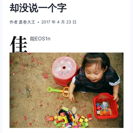
却没说一个字
作者
废卷大王
2017 年 4 月 23 日
佳
能EOS1n