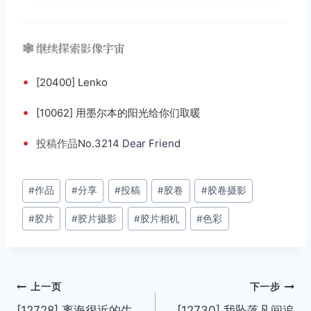
🕸️ 继续探索影像宇宙
•
[20400] Lenko
•
[10062] 用墨尔本的阳光给你们取暖
•
投稿
作品
No.3214 Dear Friend
文
#
作品
#
分享
#
投稿
#
胶卷
#
胶卷摄影
章
#
胶片
#
胶片摄影
#
胶片相机
#
色彩
标
签：
文
上一页
下一步
[12728] 离海很近的生
[12730] 我坠落凡间追