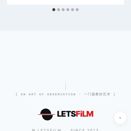
[ AN ART OF OBSERVATION · 一门观察的艺术 ]
LETS
FiLM
© LETSFILM
SINCE 2013
|