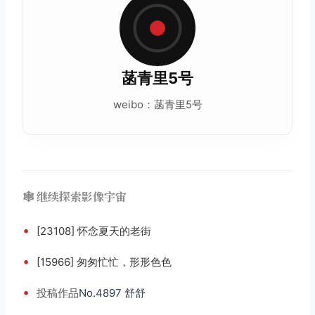
菡青里5号
weibo：菡青里5号
🕸️ 继续探索影像宇宙
•
[23108] 怀念夏天的老街
•
[15966] 匆匆忙忙，形形色色
•
投稿
作品
No.4897 舒舒