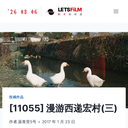
跳
胶
LETS
FiLM
'26 08 06
到
胶
片
的
味
道
片
内
的
容
味
道
LETSFILM
投稿作品
[11055] 漫游西递宏村(三)
作者
菡青里5号
2017 年 1 月 23 日