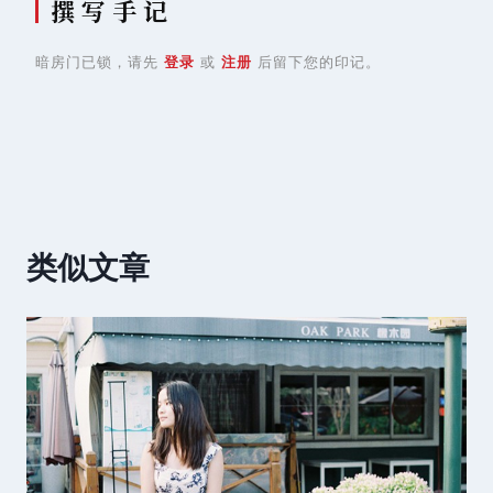
撰 写 手 记
暗房门已锁，请先
登录
或
注册
后留下您的印记。
类似文章