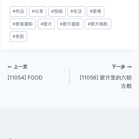
文
#
作品
#
分享
#
投稿
#
生活
#
胶卷
章
#
胶卷摄影
#
胶片
#
胶片摄影
#
胶片相机
标
签：
#
色彩
文
上一页
下一步
[11054] FOOD
[11056] 胶片里的六朝
章
古都
导
航