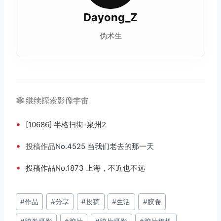
Dayong_Z
伪术生
🕸️ 继续探索影像宇宙
•
[10686] 半格扫街-泉州2
•
投稿
作品
No.4525 当我们老去的那一天
•
投稿作品No.1873 上海，不近也不远
文
#
作品
#
分享
#
投稿
#
生活
#
胶卷
章