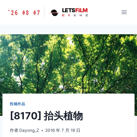
跳
胶
LETS
FiLM
'26 08 07
到
胶
片
的
味
道
片
内
的
容
味
道
LETSFILM
投稿作品
[8170] 抬头植物
作者
Dayong_Z
2016 年 7 月 19 日