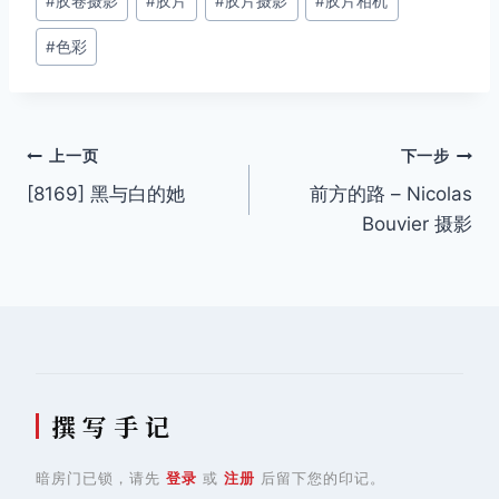
#
胶卷摄影
#
胶片
#
胶片摄影
#
胶片相机
标
签：
#
色彩
文
上一页
下一步
[8169] 黑与白的她
前方的路 – Nicolas
章
Bouvier 摄影
导
航
撰 写 手 记
暗房门已锁，请先
登录
或
注册
后留下您的印记。