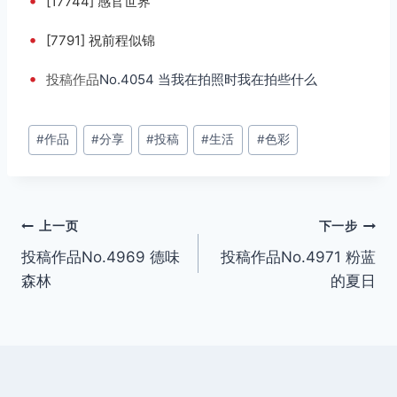
•
[17744] 感官世界
•
[7791] 祝前程似锦
•
投稿
作品
No.4054 当我在拍照时我在拍些什么
文
#
作品
#
分享
#
投稿
#
生活
#
色彩
章
标
签：
文
上一页
下一步
投稿作品No.4969 德味
投稿作品No.4971 粉蓝
章
森林
的夏日
导
航