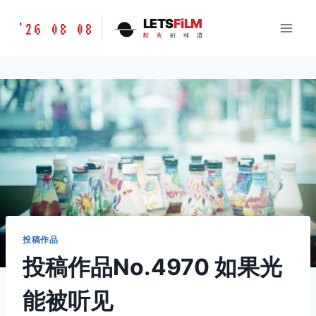
跳
胶
LETS
FiLM
'26 08 08
到
胶
片
的
味
道
片
内
的
容
味
道
LETSFILM
投稿作品
投稿作品No.4970 如果光
能被听见