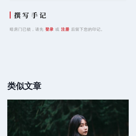
撰 写 手 记
暗房门已锁，请先
登录
或
注册
后留下您的印记。
类似文章