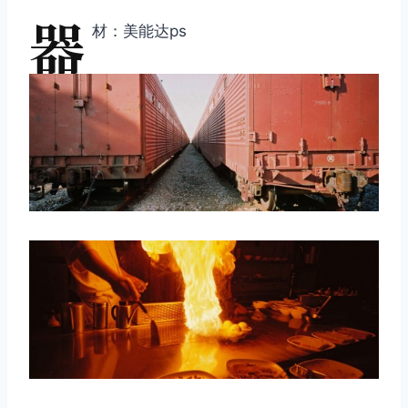
器
材：美能达ps