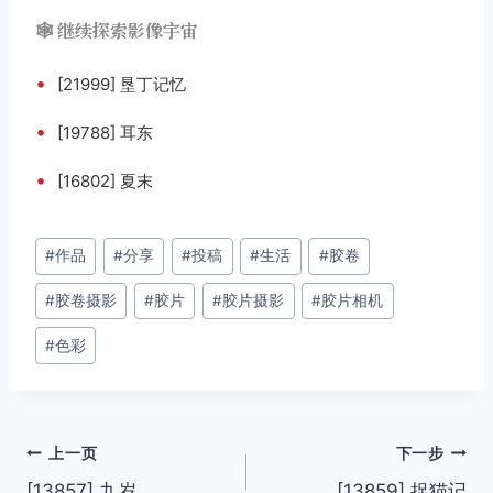
🕸️ 继续探索影像宇宙
•
[21999] 垦丁记忆
•
[19788] 耳东
•
[16802] 夏末
文
#
作品
#
分享
#
投稿
#
生活
#
胶卷
章
#
胶卷摄影
#
胶片
#
胶片摄影
#
胶片相机
标
签：
#
色彩
文
上一页
下一步
[13857] 九岁
[13859] 捉猫记