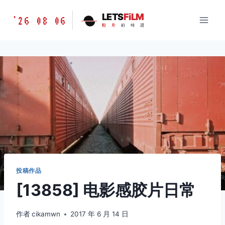
跳
胶
LETS
FiLM
'26 08 06
到
胶
片
的
味
道
片
内
的
容
味
道
LETSFILM
投稿作品
[13858] 电影感胶片日常
作者
cikamwn
2017 年 6 月 14 日