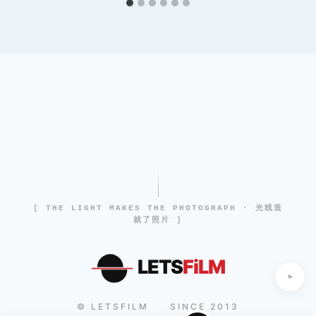
[ THE LIGHT MAKES THE PHOTOGRAPH · 光线造
就了照片 ]
LETS
FiLM
© LETSFILM
SINCE 2013
|