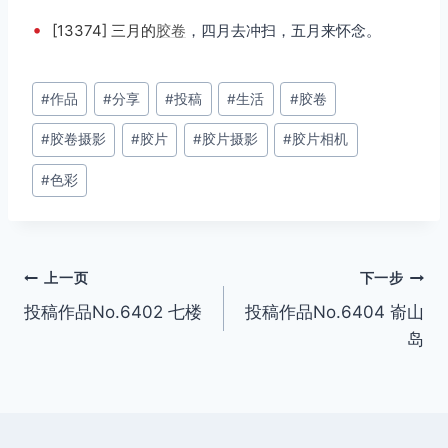
•
[13374] 三月的
胶卷
，四月去冲扫，五月来怀念。
文
#
作品
#
分享
#
投稿
#
生活
#
胶卷
章
#
胶卷摄影
#
胶片
#
胶片摄影
#
胶片相机
标
签：
#
色彩
文
上一页
下一步
投稿作品No.6402 七楼
投稿作品No.6404 嵛山
章
岛
导
航