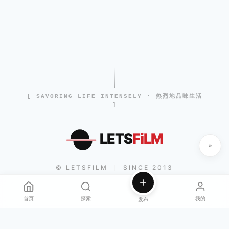
[ SAVORING LIFE INTENSELY · 热烈地品味生活
]
LETS
FiLM
© LETSFILM
SINCE 2013
|
首页
探索
我的
发布