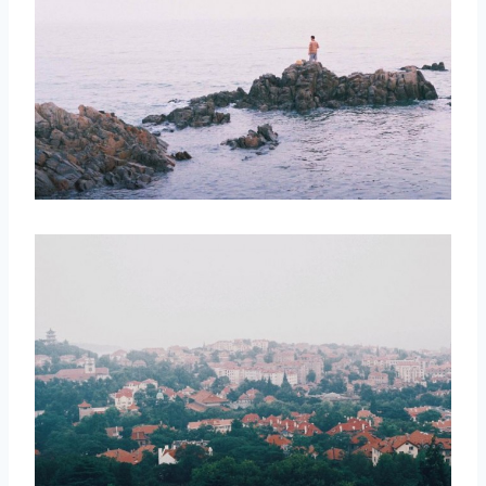
取消
搜索