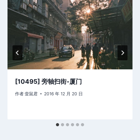
[10495] 旁轴扫街-厦门
作者
壹鼠君
2016 年 12 月 20 日