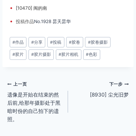
•
[10470] 闽的南
•
投稿
作品
No.1928 昙天昙华
文
#
作品
#
分享
#
投稿
#
胶卷
#
胶卷摄影
章
#
胶片
#
胶片摄影
#
胶片相机
#
色彩
标
签：
文
上一页
下一步
遗像是开始在结束的然​​
[8930] 尘光旧梦
章
后前,给那年摄影处于黑
导
暗时份的自己拍下的遗
照。
航