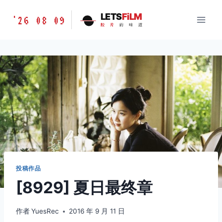
跳
胶
LETS
FiLM
'26 08 09
到
胶
片
的
味
道
片
内
的
容
味
道
LETSFILM
投稿作品
[8929] 夏日最终章
作者
YuesRec
2016 年 9 月 11 日