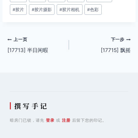
章
#
胶片
#
胶片摄影
#
胶片相机
#
色彩
标
签：
文
上一页
下一步
[17713] 半日闲暇
[17715] 飘摇
章
导
航
撰 写 手 记
暗房门已锁，请先
登录
或
注册
后留下您的印记。