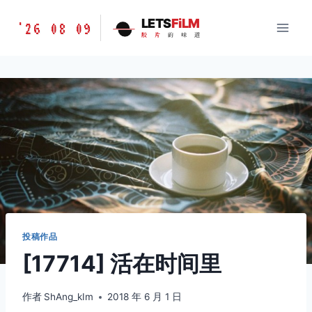
跳
胶
LETS
FiLM
'26 08 09
到
胶
片
的
味
道
片
内
的
容
味
道
LETSFILM
投稿作品
[17714] 活在时间里
作者
ShAng_kIm
2018 年 6 月 1 日