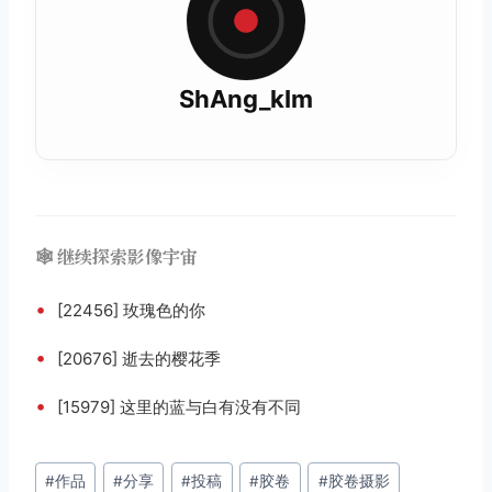
ShAng_kIm
🕸️ 继续探索影像宇宙
•
[22456] 玫瑰色的你
•
[20676] 逝去的樱花季
•
[15979] 这里的蓝与白有没有不同
文
#
作品
#
分享
#
投稿
#
胶卷
#
胶卷摄影