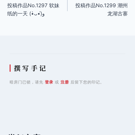
投稿作品No.1297 软妹
投稿作品No.1299 潮州
章
纸的一天 (•̀ᴗ•́)و
龙湖古寨
导
航
撰 写 手 记
暗房门已锁，请先
登录
或
注册
后留下您的印记。