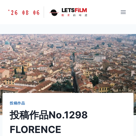
跳
胶
LETS
FiLM
'26 08 06
到
胶
片
的
味
道
片
内
的
容
味
道
LETSFILM
投稿作品
投稿作品No.1298
FLORENCE