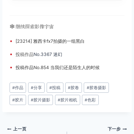
🕸️ 继续探索影像宇宙
•
[23214] 雅西卡fx7拍摄的一组黑白
•
投稿
作品
No.3367 迷幻
•
投稿作品No.854 当我们还是陌生人的时候
文
#
作品
#
分享
#
投稿
#
胶卷
#
胶卷摄影
章
#
胶片
#
胶片摄影
#
胶片相机
#
色彩
标
签：
文
上一页
下一步