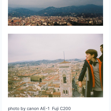
取消
搜索
photo by canon AE-1 Fuji C200