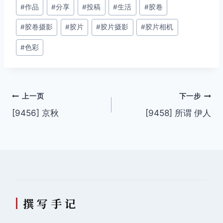
文
#
作品
#
分享
#
投稿
#
生活
#
胶卷
章
#
胶卷摄影
#
胶片
#
胶片摄影
#
胶片相机
标
签：
#
色彩
文
上一页
下一步
[9456] 京秋
[9458] 所谓 伊人
章
导
航
撰 写 手 记