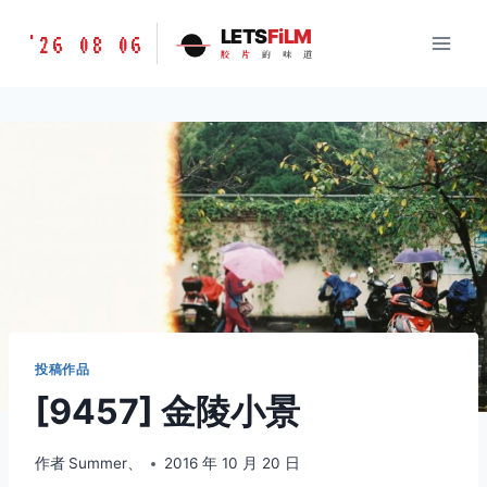
跳
胶
LETS
FiLM
'26 08 06
到
胶
片
的
味
道
片
内
的
容
味
道
LETSFILM
投稿作品
[9457] 金陵小景
作者
Summer、
2016 年 10 月 20 日