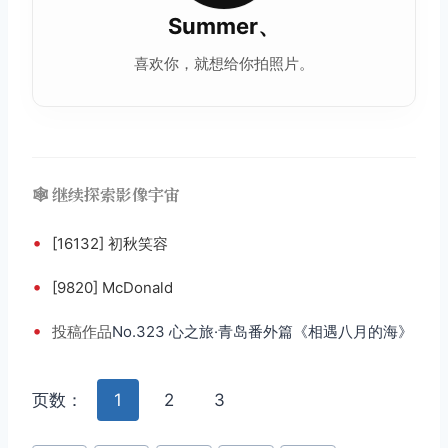
Summer、
喜欢你，就想给你拍照片。
🕸️ 继续探索影像宇宙
•
[16132] 初秋笑容
•
[9820] McDonald
•
投稿
作品
No.323 心之旅·青岛番外篇《相遇八月的海》
页数：
1
2
3