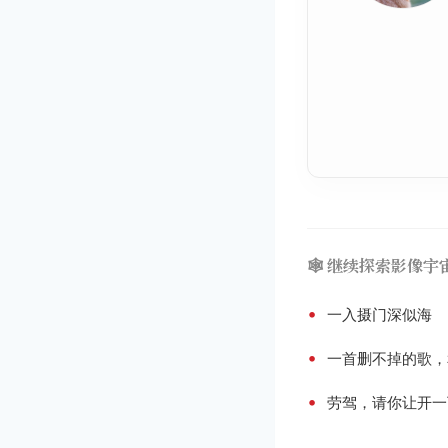
🕸️ 继续探索影像宇
•
一入摄门深似海
•
一首删不掉的歌，
•
劳驾，请你让开一