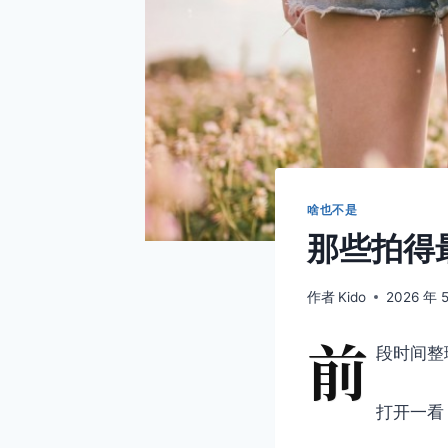
啥也不是
那些拍得
作者
Kido
2026 年 
前
段时间整
打开一看