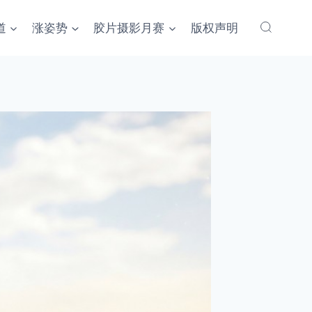
道
涨姿势
胶片摄影月赛
版权声明