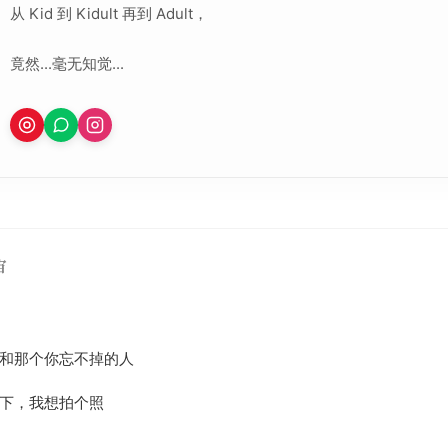
从 Kid 到 Kidult 再到 Adult，
竟然...毫无知觉...
宙
和那个你忘不掉的人
下，我想拍个照