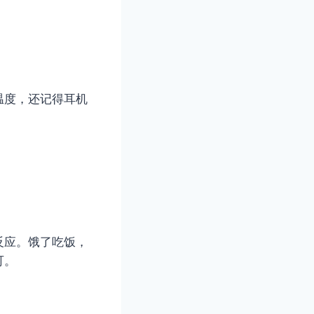
温度，还记得耳机
反应。饿了吃饭，
可。