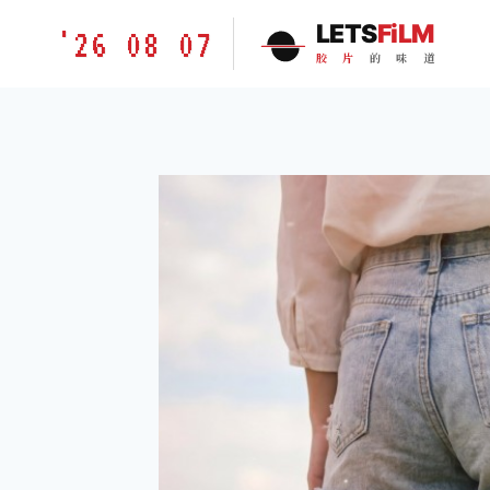
跳
胶
LETS
FiLM
'26 08 07
到
片
胶
片
的
味
道
内
的
容
味
道
LETSFILM