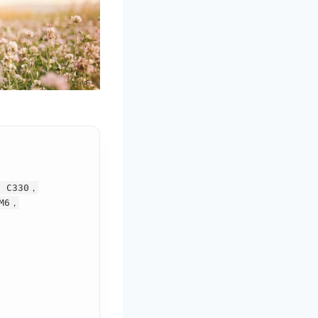
a C330，
 M6，