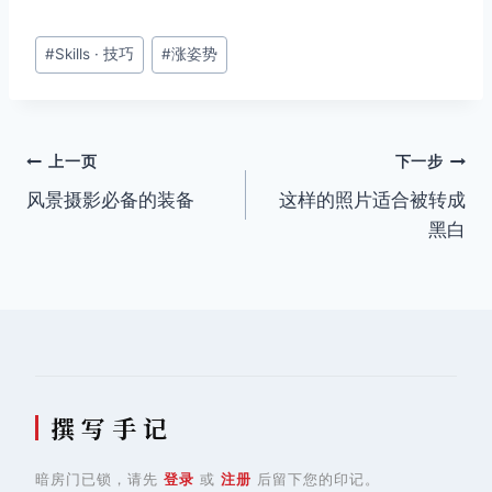
文
#
Skills · 技巧
#
涨姿势
章
标
签：
文
上一页
下一步
风景摄影必备的装备
这样的照片适合被转成
章
黑白
导
航
撰 写 手 记
暗房门已锁，请先
登录
或
注册
后留下您的印记。