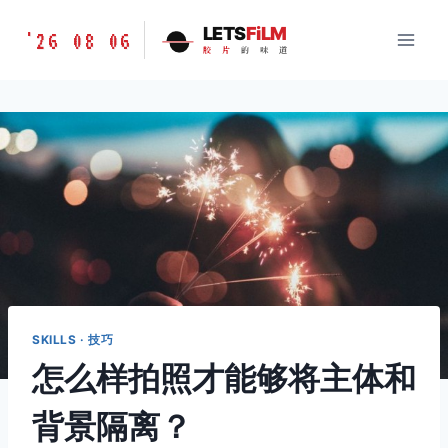
跳
胶
LETS
FiLM
'26 08 06
到
胶
片
的
味
道
片
内
的
容
味
道
LETSFILM
SKILLS · 技巧
怎么样拍照才能够将主体和
背景隔离？