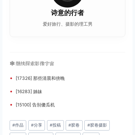
诗意的行者
爱好旅行、摄影的理工男
🕸️ 继续探索影像宇宙
•
[17326] 那些清晨和傍晚
•
[16283] 姊妹
•
[15100] 告别傻瓜机
文
#
作品
#
分享
#
投稿
#
胶卷
#
胶卷摄影
章