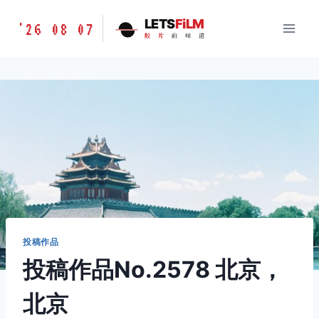
跳
胶
LETS
FiLM
'26 08 07
到
胶
片
的
味
道
片
内
的
容
味
道
LETSFILM
投稿作品
投稿作品No.2578 北京，
北京