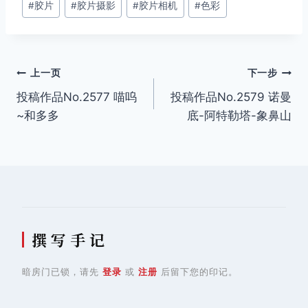
#
胶片
#
胶片摄影
#
胶片相机
#
色彩
标
签：
文
上一页
下一步
投稿作品No.2577 喵呜
投稿作品No.2579 诺曼
章
~和多多
底-阿特勒塔-象鼻山
导
航
撰 写 手 记
暗房门已锁，请先
登录
或
注册
后留下您的印记。