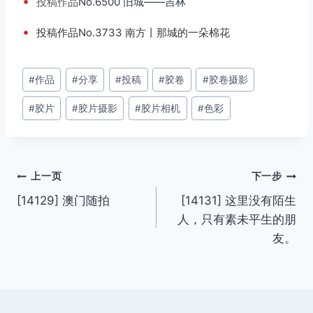
•
投稿
作品
No.6500 旧城——吉林
•
投稿作品No.3733 南方丨那城的一朵棉花
文
#
作品
#
分享
#
投稿
#
胶卷
#
胶卷摄影
章
#
胶片
#
胶片摄影
#
胶片相机
#
色彩
标
签：
文
上一页
下一步
[14129] 澳门随拍
[14131] 这里没有陌生
章
人，只有素未平生的朋
导
友。
航