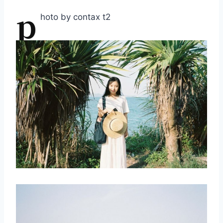
p
hoto by contax t2