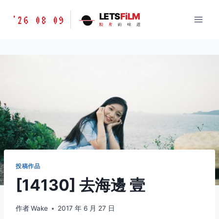
跳
胶
LETS
FiLM
'26 08 09
到
胶
片
的
味
道
片
内
的
容
味
道
LETSFILM
投稿作品
[14130] 去海邊 壹
作者
Wake
2017 年 6 月 27 日