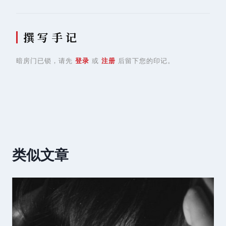
撰 写 手 记
暗房门已锁，请先
登录
或
注册
后留下您的印记。
类似文章