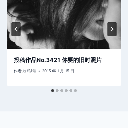
投稿作品No.3421 你要的旧时照片
作者
刘鸿1号
2015 年 1 月 15 日