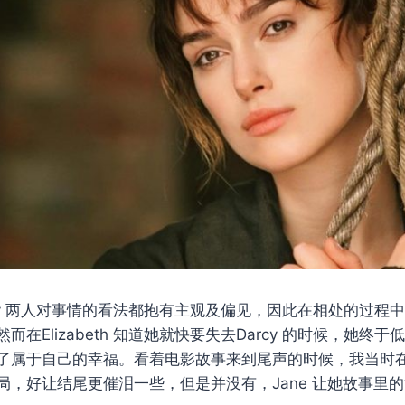
 与Darcy 两人对事情的看法都抱有主观及偏见，因此在相处的过
而在Elizabeth 知道她就快要失去Darcy 的时候，她终
了属于自己的幸福。看着电影故事来到尾声的时候，我当时
，好让结尾更催泪一些，但是并没有，Jane 让她故事里的女主角