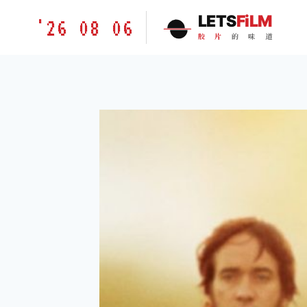
跳
胶
LETS
FiLM
'26 08 06
到
片
胶
片
的
味
道
内
的
容
味
道
LETSFILM