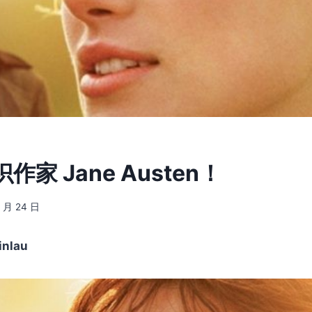
家 Jane Austen！
3 月 24 日
nlau