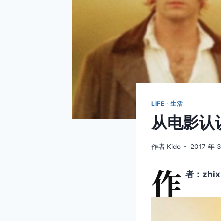
LIFE · 生活
从电影认识作
作者
Kido
2017 年 
作
者：zhixi