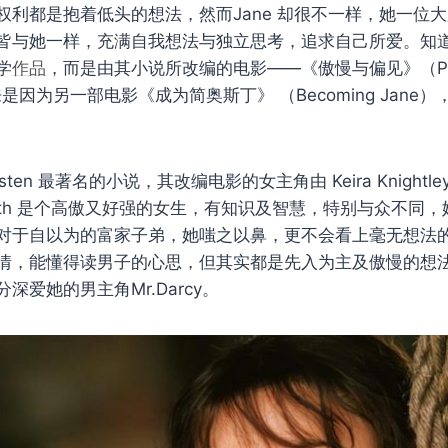
权利都是抱着低头的想法，然而Jane 却很不一样，她一位
皆与她一样，充满自我想法与独立思考，追求自己所爱。知
学
作品
，而是由其小说所改编的电影——《傲慢与偏见》（Pri
；后来是因为另一部电影《成为简奥斯丁》 （Becoming Jane）
sten 最著名的小说，其改编电影的女主角由 Keira Knightley 
izabeth 是个高傲又好强的女生，有知识及智慧，特别与众不
对于自以为的富家子弟，她嗤之以鼻，更不会看上毫无想法
情，能懂得读男子的心思，但其实都是先入为主及傲慢的想
深爱她的男主角Mr.Darcy。