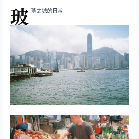
玻
璃之城的日常