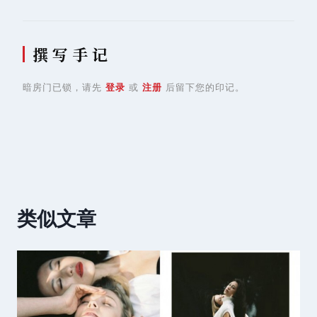
撰 写 手 记
暗房门已锁，请先
登录
或
注册
后留下您的印记。
类似文章