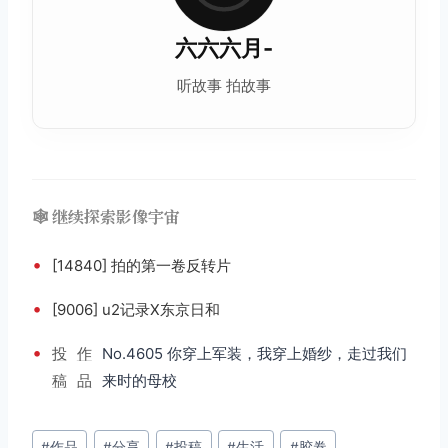
六六六月-
听故事 拍故事
🕸️ 继续探索影像宇宙
•
[14840] 拍的第一卷反转片
•
[9006] u2记录X东京日和
•
投
作
No.4605 你穿上军装，我穿上婚纱，走过我们
稿
品
来时的母校
文
#
作品
#
分享
#
投稿
#
生活
#
胶卷