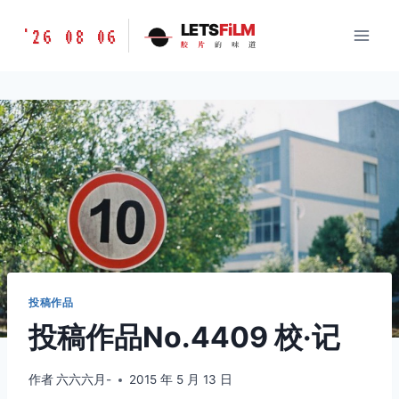
跳
胶
LETS
FiLM
'26 08 06
到
胶
片
的
味
道
片
内
的
容
味
道
LETSFILM
投稿作品
投稿作品No.4409 校·记
作者
六六六月-
2015 年 5 月 13 日