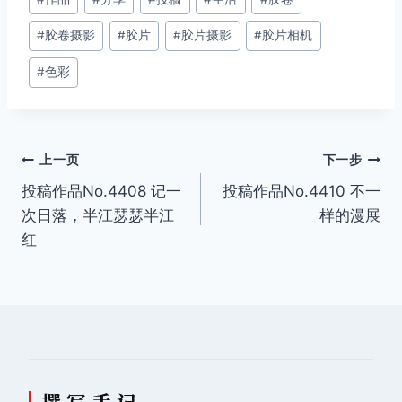
章
#
胶卷摄影
#
胶片
#
胶片摄影
#
胶片相机
标
签：
#
色彩
文
上一页
下一步
投稿作品No.4408 记一
投稿作品No.4410 不一
章
次日落，半江瑟瑟半江
样的漫展
导
红
航
撰 写 手 记