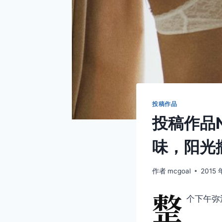
投稿作品
投稿作品N
味，阳光
作者
mcgoal
2015 
整
个下午弥