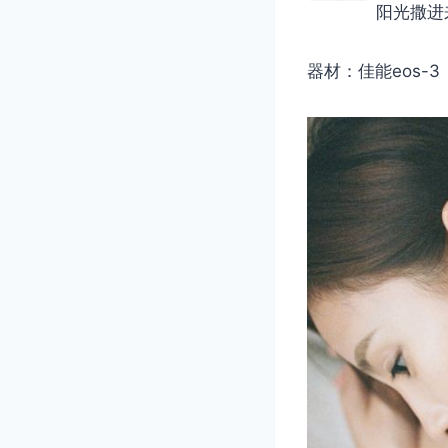
阳光撒进
器材：佳能eos-