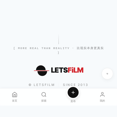
[ MORE REAL THAN REALITY · 比现实本身更真实
]
LETS
FiLM
© LETSFILM
SINCE 2013
|
首页
探索
我的
发布