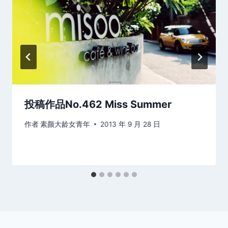
投稿作品No.462 Miss Summer
作者
素颜大龄女青年
2013 年 9 月 28 日