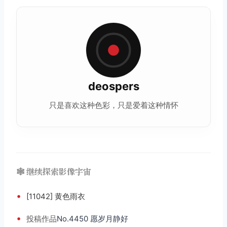
deospers
只是喜欢这种
色彩
，只是爱着这种情怀
🕸️ 继续探索影像宇宙
•
[11042] 黄色雨衣
•
投稿
作品
No.4450 愿岁月静好