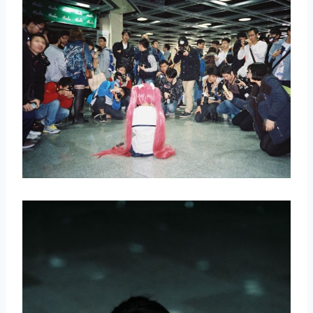
取消
搜索