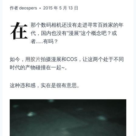
作者
deospers
2015 年 5 月 13 日
在
那个数码相机还没有走进寻常百姓家的年
代，国内也没有“漫展”这个概念吧？或
者…..有吗？
如今，用
胶片
拍摄漫展和COS，让这两个处于不同
时代的产物碰撞在一起~。
这种违和感，实在是很有意思。