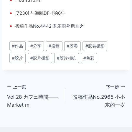
[10343] 老街
•
[7230] 与海鸥DF-1的6年
•
投稿
作品
No.4442 君乐雨兮启伞之
文
#
作品
#
分享
#
投稿
#
胶卷
#
胶卷摄影
章
#
胶片
#
胶片摄影
#
胶片相机
#
色彩
标
签：
文
上一页
下一步
Vol.28 カフェ時間——
投稿作品No.2965 小小
章
Market m
东的一岁
导
航