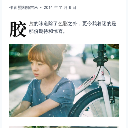
作者
照相师吉米
2014 年 11 月 6 日
胶
片
的味道除了
色彩
之外，更令我着迷的是
那份期待和惊喜。