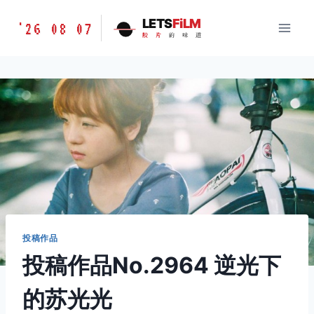
跳
胶
LETS
FiLM
'26 08 07
到
胶
片
的
味
道
片
内
的
容
味
道
LETSFILM
投稿作品
投稿作品No.2964 逆光下
的苏光光