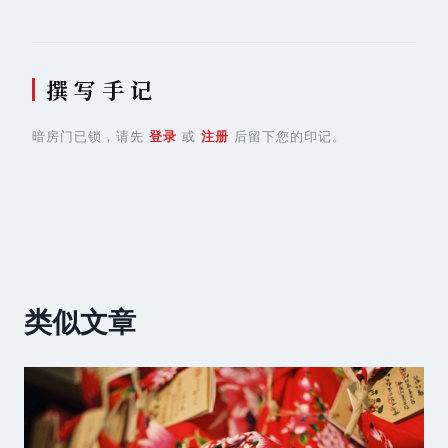
撰 写 手 记
暗房门已锁，请先
登录
或
注册
后留下您的印记。
类似文章