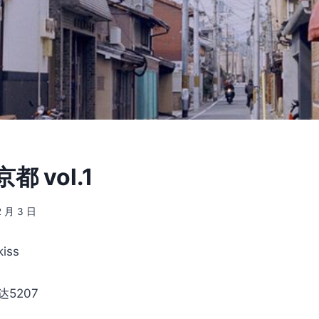
京都 vol.1
2 月 3 日
iss
达5207