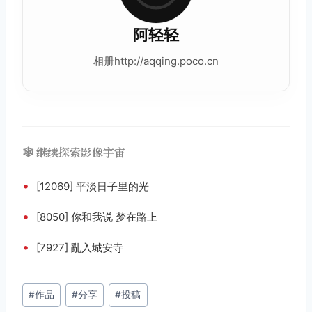
阿轻轻
相册http://aqqing.poco.cn
🕸️ 继续探索影像宇宙
•
[12069] 平淡日子里的光
•
[8050] 你和我说 梦在路上
•
[7927] 亂入城安寺
文
#
作品
#
分享
#
投稿
章