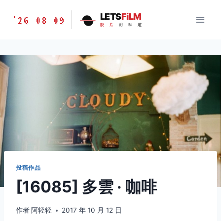
跳
胶
LETS
FiLM
'26 08 09
到
胶
片
的
味
道
片
内
的
容
味
道
LETSFILM
投稿作品
[16085] 多雲 · 咖啡 ​​​​
作者
阿轻轻
2017 年 10 月 12 日