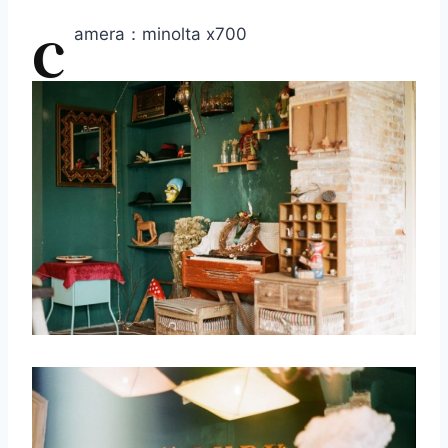
c
amera：minolta x700