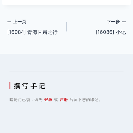
标
签：
文
上一页
下一步
[16084] 青海甘肃之行
[16086] 小记
章
导
航
撰 写 手 记
暗房门已锁，请先
登录
或
注册
后留下您的印记。