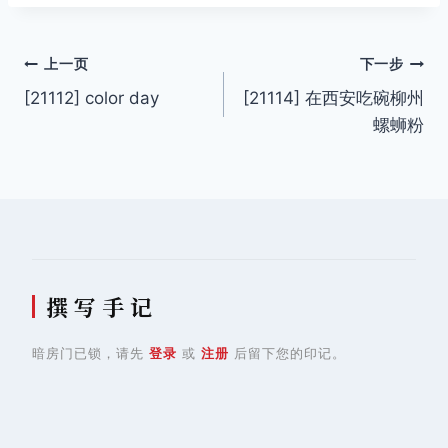
文
上一页
下一步
[21112] color day
[21114] 在西安吃碗柳州
章
螺蛳粉
导
航
撰 写 手 记
暗房门已锁，请先
登录
或
注册
后留下您的印记。