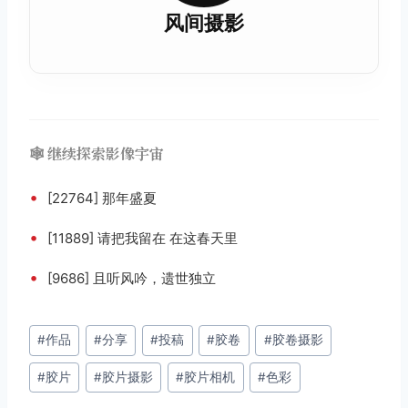
风间摄影
🕸️ 继续探索影像宇宙
•
[22764] 那年盛夏
•
[11889] 请把我留在 在这春天里
•
[9686] 且听风吟，遗世独立
文
#
作品
#
分享
#
投稿
#
胶卷
#
胶卷摄影
章
#
胶片
#
胶片摄影
#
胶片相机
#
色彩
标
签：