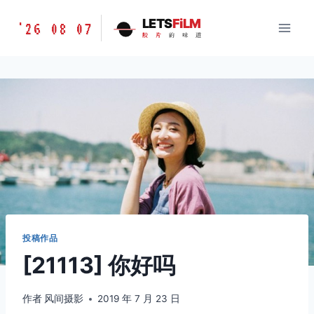
跳
胶
LETS
FiLM
'26 08 07
到
胶
片
的
味
道
片
内
的
容
味
道
LETSFILM
投稿作品
[21113] 你好吗
作者
风间摄影
2019 年 7 月 23 日