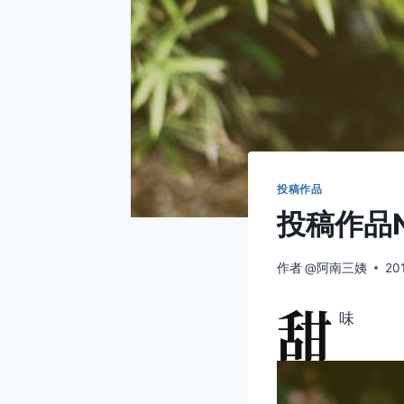
投稿作品
投稿作品N
作者
@阿南三姨
20
甜
味