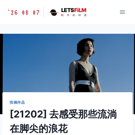
跳
胶
LETS
FiLM
'26 08 07
到
胶
片
的
味
道
片
内
的
容
味
道
LETSFILM
投稿作品
[21202] 去感受那些流淌
在脚尖的浪花