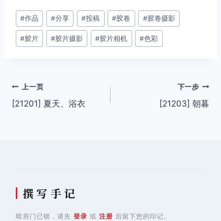
文
#
作品
#
分享
#
投稿
#
胶卷
#
胶卷摄影
章
#
胶片
#
胶片摄影
#
胶片相机
#
色彩
标
签：
文
上一页
下一步
[21201] 夏天、浴衣
[21203] 朝暮
章
导
航
撰 写 手 记
暗房门已锁，请先
登录
或
注册
后留下您的印记。