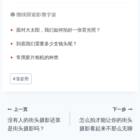
🕸️ 继续探索影像宇宙
•
面对大太阳，我们如何拍好一张背光照？
•
到底我们需要多少支镜头呢？
•
常用胶片相机的种类
文
#
涨姿势
章
标
签：
文
上一页
下一步
没有人的街头摄影还算
怎么拍才能让你的街头
章
是街头摄影吗？
摄影看起来不那么无聊
导