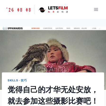
跳
胶
LETS
FiLM
'26 08 08
到
胶
片
的
味
道
片
内
的
容
味
道
LETSFILM
SKILLS · 技巧
觉得自己的才华无处安放，
就去参加这些摄影比赛吧！