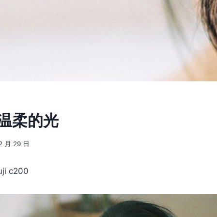
] 温柔的光
2 月 29 日
uji c200