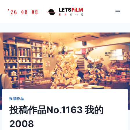
跳
胶
LETS
FiLM
'26 08 08
到
胶
片
的
味
道
片
内
的
容
味
道
LETSFILM
投稿作品
投稿作品No.1163 我的
2008