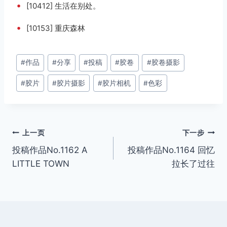
•
[10412] 生活在别处。
•
[10153] 重庆森林
文
#
作品
#
分享
#
投稿
#
胶卷
#
胶卷摄影
章
#
胶片
#
胶片摄影
#
胶片相机
#
色彩
标
签：
文
上一页
下一步
投稿作品No.1162 A
投稿作品No.1164 回忆
章
LITTLE TOWN
拉长了过往
导
航