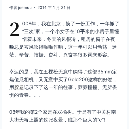
作者
jeemuu
2014 年 1 月 31 日
2
008年，我在北京，换了一份工作，一年搬了
“三次”家，一个小女子在10平米的小房子里憧
憬着未来，冬天的风很冷，租房的窗子在夜
晚总是被风吹得啪啪作响，这一年可以用动荡、迷
茫、辛苦、拮据、奋斗、兴奋等很多词来形容。
幸运的是，我在五棵松无意中购得了这部35mm定
焦傻瓜相机，又无意中买了Gold200这样的好卷，
用
胶卷
记录下了这一年的往事，莽莽撞撞、无所畏
惧的青春。。。
08年我的第2个家是在双榆树。于是有了中关村南
大街天桥上照的这张夜景，瞧那个巨大的”e”!