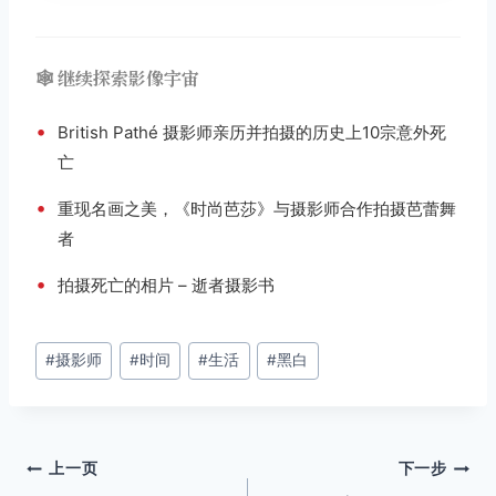
🕸️ 继续探索影像宇宙
•
British Pathé 摄影师亲历并拍摄的历史上10宗意外死
亡
•
重现名画之美，《时尚芭莎》与摄影师合​​作拍摄芭蕾舞
者
•
拍摄死亡的相片 – 逝者摄影书
文
#
摄影师
#
时间
#
生活
#
黑白
章
标
签：
文
上一页
下一步