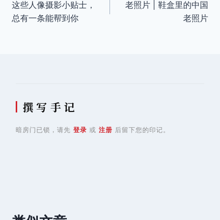
这些人像摄影小贴士，
老照片 | 鞋盒里的中国
章
总有一条能帮到你
老照片
导
航
撰 写 手 记
暗房门已锁，请先
登录
或
注册
后留下您的印记。