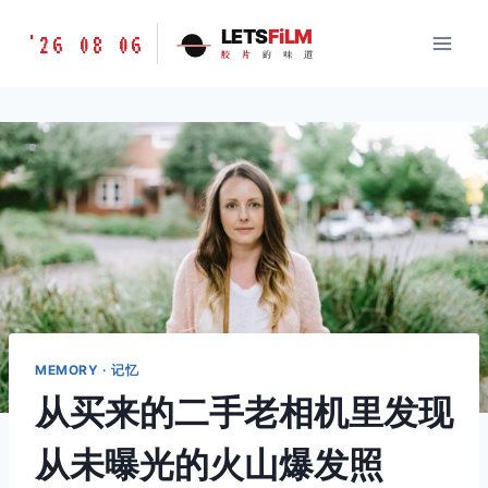
跳
胶
LETS
FiLM
'26 08 06
到
胶
片
的
味
道
片
内
的
容
味
道
LETSFILM
MEMORY · 记忆
从买来的二手老相机里发现
从未曝光的火山爆发照