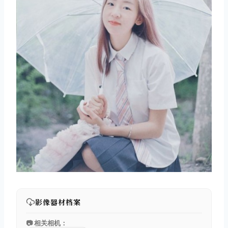
影像器材档案
📷 相关相机：