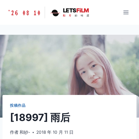
跳
胶
LETS
FiLM
'26 08 10
到
胶
片
的
味
道
片
内
的
容
味
道
LETSFILM
投稿作品
[18997] 雨后
作者
和紗-
2018 年 10 月 11 日