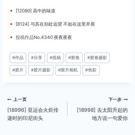
•
[12090] 高中的味道
•
[8124] 与其在别处远望 不如在这里并肩
•
投稿
作品
No.4340 夜夜夜夜
文
#
作品
#
分享
#
投稿
#
胶卷
#
胶卷摄影
章
#
胶片
#
胶片摄影
#
胶片相机
#
色彩
标
签：
文
上一页
下一步
[18996] 亚运会火炬传
[18998] 去太阳升起的
章
递时的印尼街头
地方说一句爱你
导