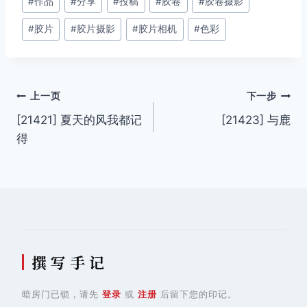
#
作品
#
分享
#
投稿
#
胶卷
#
胶卷摄影
章
#
胶片
#
胶片摄影
#
胶片相机
#
色彩
标
签：
文
上一页
下一步
[21421] 夏天的风我都记
[21423] 与鹿
章
得
导
航
撰 写 手 记
暗房门已锁，请先
登录
或
注册
后留下您的印记。