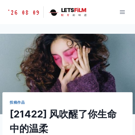
跳
胶
LETS
FiLM
'26 08 09
到
胶
片
的
味
道
片
内
的
容
味
道
LETSFILM
投稿作品
[21422] 风吹醒了你生命
中的温柔