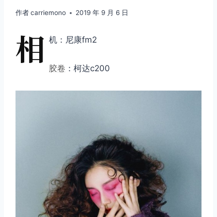
作者
carriemono
2019 年 9 月 6 日
相
机：尼康fm2
胶卷
：柯达c200