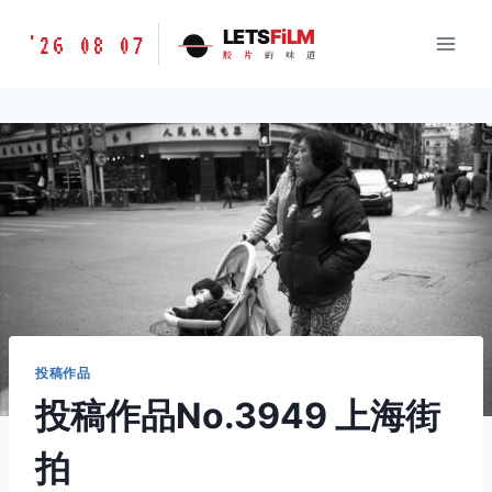
跳
胶
LETS
FiLM
'26 08 07
到
胶
片
的
味
道
片
内
的
容
味
道
LETSFILM
投稿作品
投稿作品No.3949 上海街
拍