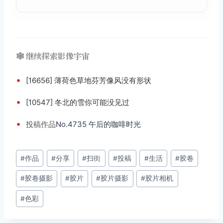
🕸️ 继续探索影像宇宙
•
[16656] 薄荷色草地芬芳像风没有形状
•
[10547] 冬北的雪你可能没见过
•
投稿
作品
No.4735 午后的咖啡时光
文
#
作品
#
分享
#
扫街
#
投稿
#
生活
#
胶卷
章
#
胶卷摄影
#
胶片
#
胶片摄影
#
胶片相机
标
签：
#
色彩