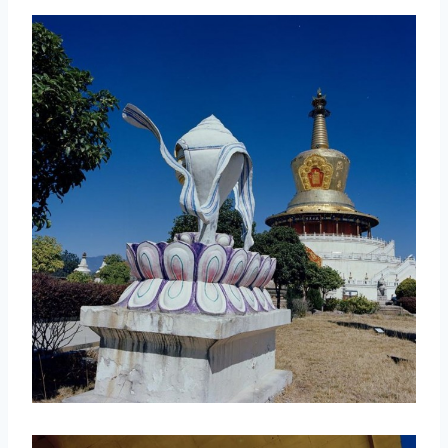
取消
搜索