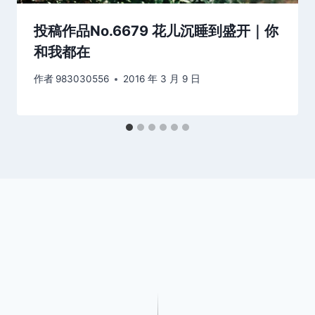
投稿作品No.6679 花儿沉睡到盛开｜你
和我都在
作者
983030556
2016 年 3 月 9 日