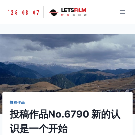
跳
胶
LETS
FiLM
'26 08 07
到
胶
片
的
味
道
片
内
的
容
味
道
LETSFILM
投稿作品
投稿作品No.6790 新的认
识是一个开始