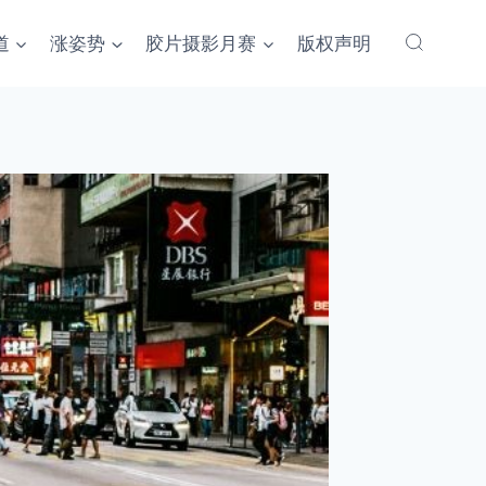
道
涨姿势
胶片摄影月赛
版权声明